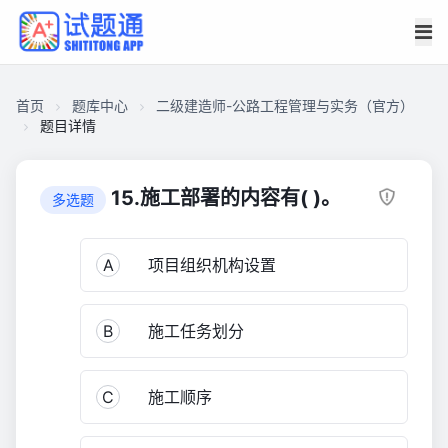
首页
题库中心
二级建造师-公路工程管理与实务（官方）
题目详情
CA17DA1F6030000175EC1F4012408910
二
15.施工部署的内容有( )。
多选题
级
建
A
项目组织机构设置
造
师-
公
B
施工任务划分
路
工
程
C
施工顺序
管
理