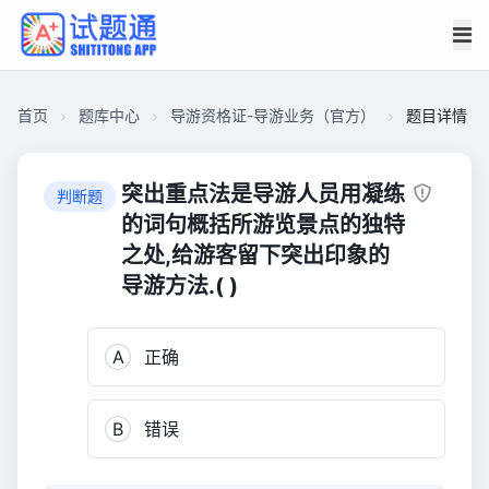
首页
题库中心
导游资格证-导游业务（官方）
题目详情
CA2FFB2902500001E5D614601AB095E0
导
突出重点法是导游人员用凝练
判断题
游
的词句概括所游览景点的独特
资
之处,给游客留下突出印象的
格
导游方法.( )
证-
导
游
A
正确
业
务
（官
B
错误
方）
1,211