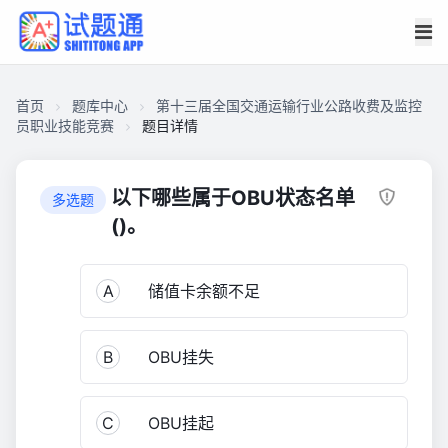
首页
题库中心
第十三届全国交通运输行业公路收费及监控
员职业技能竞赛
题目详情
CA1A6626BED000013FBF19C018C71428
第
以下哪些属于OBU状态名单
多选题
十
()。
三
届
A
储值卡余额不足
全
国
交
B
OBU挂失
通
运
输
C
OBU挂起
行