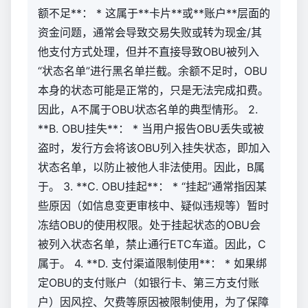
额不足**： * 这属于**卡片**或**账户**层面的
资金问题，通常会导致交易失败或转为现金/其
他支付方式处理，但并不直接导致OBU被列入
“状态名单”进行黑名单拦截。余额不足时，OBU
本身的状态可能是正常的，只是无法完成扣费。
因此，A不属于OBU状态名单的典型情形。 2.
**B. OBU挂失**： * 当用户报告OBU丢失或被
盗时，发行方会将该OBU列入挂失状态，即加入
状态名单，以防止被他人非法使用。因此，B属
于。 3. **C. OBU挂起**： * “挂起”通常指因某
些原因（如信息变更审核中、疑似违规等）暂时
冻结OBU的使用权限。处于挂起状态的OBU会
被列入状态名单，禁止通行ETC车道。因此，C
属于。 4. **D. 支付渠道限制使用**： * 如果绑
定OBU的支付账户（如银行卡、第三方支付账
户）因风控、欠费等原因被限制使用，为了保障