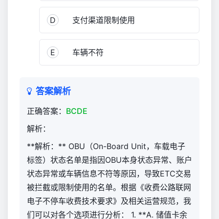
业
公
D
支付渠道限制使用
路
收
E
车辆不符
费
及
监
控
答案解析
员
正确答案：
BCDE
职
业
解析：
技
**解析：** OBU（On-Board Unit，车载电子
能
竞
标签）状态名单是指因OBU本身状态异常、账户
赛
状态异常或车辆信息不符等原因，导致ETC交易
3,791
被拦截或限制使用的名单。根据《收费公路联网
电子不停车收费技术要求》及相关运营规范，我
们可以对各个选项进行分析： 1. **A. 储值卡余