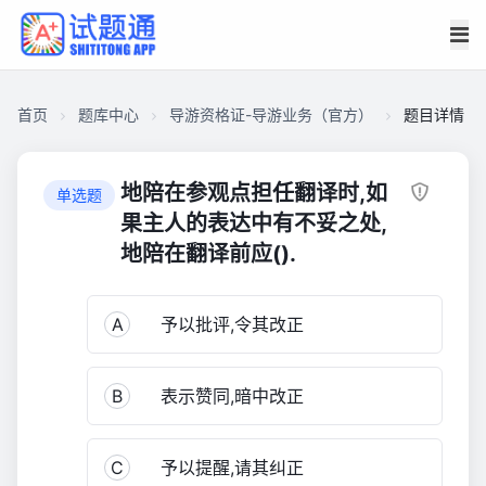
首页
题库中心
导游资格证-导游业务（官方）
题目详情
CA2FFB2902500001E5D614601AB095E0
导
地陪在参观点担任翻译时,如
单选题
游
果主人的表达中有不妥之处,
资
地陪在翻译前应().
格
证-
导
A
予以批评,令其改正
游
业
B
表示赞同,暗中改正
务
（官
方）
C
予以提醒,请其纠正
1,211