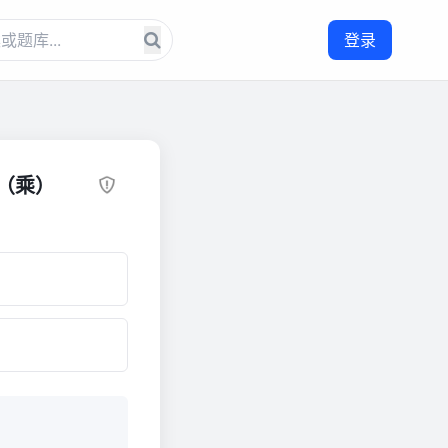
登录
（乘）