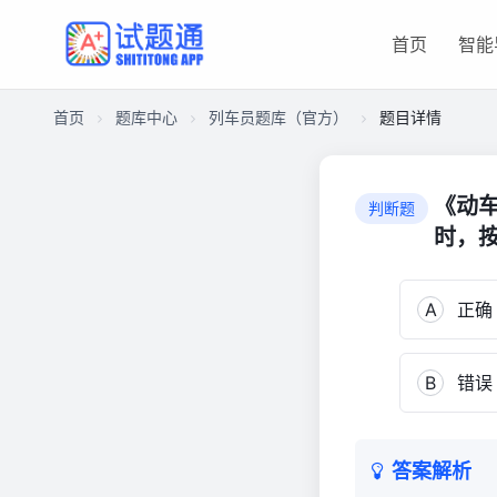
首页
智能
首页
题库中心
列车员题库（官方）
题目详情
CA274AD1B9A0000166481EAF8DA028F0
列
《动
判断题
车
时，
员
题
库
A
正确
（官
方）
8,155
B
错误
答案解析