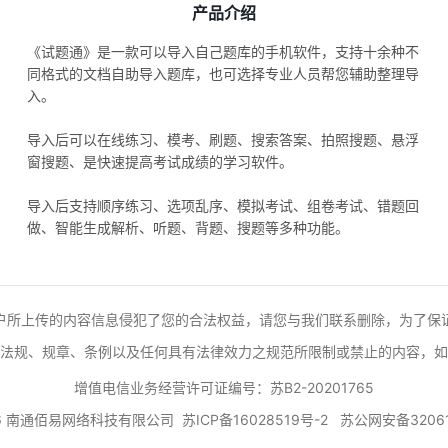
产品介绍
《试题通》是一款可以导入自己题库的手机软件，支持十余种不
同格式的文档自助导入题库，也可选择专业人员帮您辅助整理导
入。
导入后可以在线练习、模考、刷题、搜索答案、拍照搜题、悬浮
窗搜题、是快速提高考试成绩的学习软件。
导入后支持顺序练习、选项乱序、模拟考试、组卷考试、错题回
做、智能生成解析、听题、背题、搜题等多种功能。
户所上传的内容信息侵犯了您的合法权益，请您与我们联系删除，为了保
法规、规章、条例以及任何具有法律效力之规范所限制或禁止的内容，如
增值电信业务经营许可证编号：苏B2-20201765
026 南通佰易网络科技有限公司
苏ICP备16028519号-2
苏公网安备32061