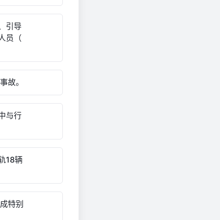
、引导
人员（
大事故。
中与行
18辆
构成特别