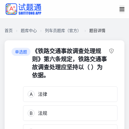
首页
题库中心
列车员题库（官方）
题目详情
CA274AD1B9A0000166481EAF8DA028F0
列
《铁路交通事故调查处理规
单选题
车
则》第六条规定，铁路交通事
员
故调查处理应坚持以（ ）为
题
依据。
库
（官
方）
A
法律
8,155
B
法规