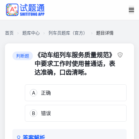
首页
题库中心
列车员题库（官方）
题目详情
CA274AD1B9A0000166481EAF8DA028F0
列
《动车组列车服务质量规范》
判断题
车
中要求工作时使用普通话，表
员
达准确，口齿清晰。
题
库
（官
A
正确
方）
8,155
B
错误
答案解析