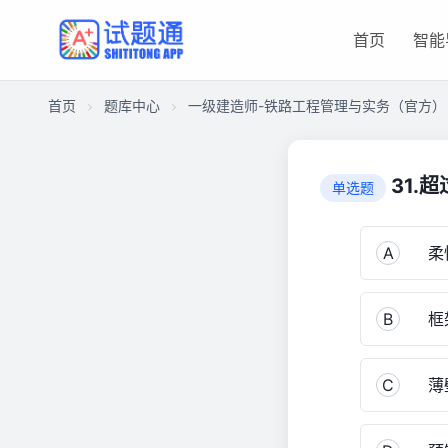
首页
智能
首页
题库中心
一级建造师-铁路工程管理与实务（官方）
CA17DBCCA2A000014FDA3F223AA0A9A0
一
31.
单选题
级
建
造
A
柔
师-
铁
B
框
路
工
程
C
薄
管
理
与