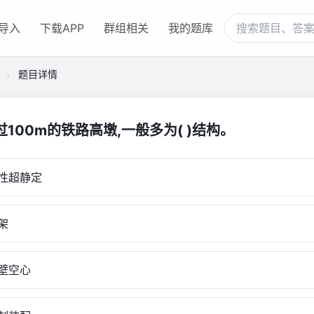
导入
下载APP
群组相关
我的题库
题目详情
超过100m的铁路高墩,一般多为( )结构。
性超静定
架
壁空心