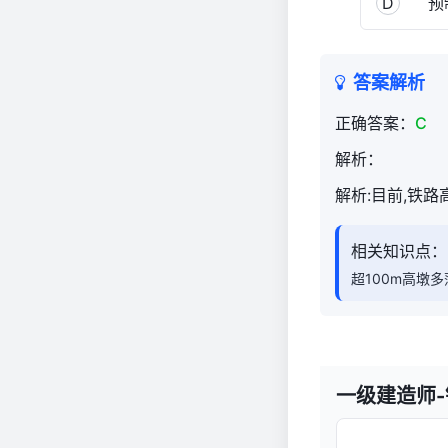
D
预
实
务
（官
答案解析
方）
661
正确答案：
C
解析：
解析:目前,铁路
相关知识点：
超100m高墩
一级建造师