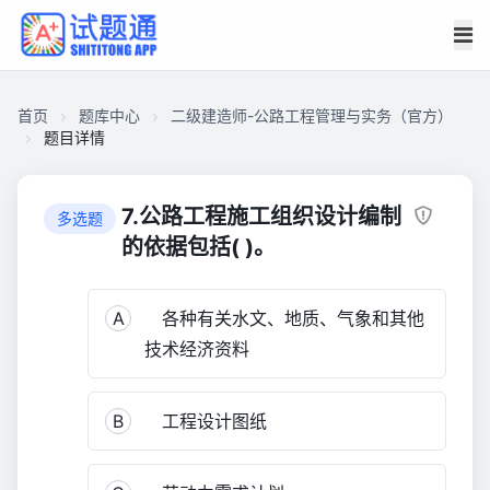
首页
题库中心
二级建造师-公路工程管理与实务（官方）
题目详情
CA17DA1F6030000175EC1F4012408910
二
7.公路工程施工组织设计编制
多选题
级
的依据包括( )。
建
造
A
各种有关水文、地质、气象和其他
师-
公
技术经济资料
路
工
B
工程设计图纸
程
管
理