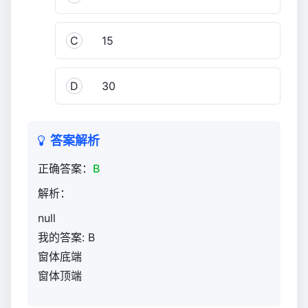
与
演
C
15
练
927
D
30
答案解析
正确答案：
B
解析：
null
我的答案: B
窗体底端
窗体顶端