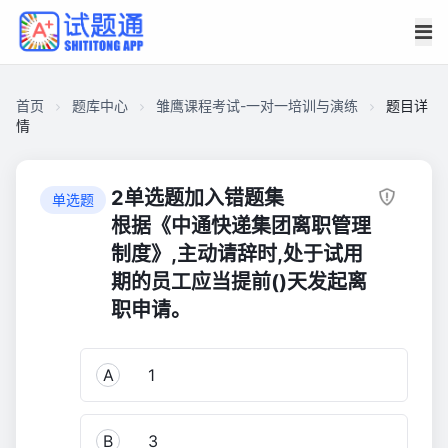
首页
题库中心
雏鹰课程考试-一对一培训与演练
题目详
情
C92012D97C400001647810D01C66CF30
雏
2单选题加入错题集
单选题
鹰
根据《中通快递集团离职管理
课
制度》,主动请辞时,处于试用
程
期的员工应当提前()天发起离
考
职申请。
试-
一
对
A
1
一
培
训
B
3