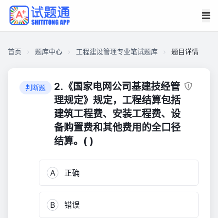
首页
题库中心
工程建设管理专业笔试题库
题目详情
CAE2DE046060000137771A70F558C160
工
2.《国家电网公司基建技经管
判断题
程
理规定》规定，工程结算包括
建
建筑工程费、安装工程费、设
设
备购置费和其他费用的全口径
管
结算。( )
理
专
业
A
正确
笔
试
题
B
错误
库