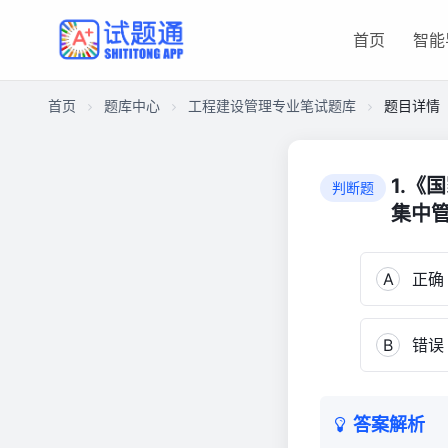
首页
智能
首页
题库中心
工程建设管理专业笔试题库
题目详情
CAE2DE046060000137771A70F558C160
工
1.
判断题
程
集中管
建
设
管
A
正确
理
专
业
B
错误
笔
试
题
答案解析
库