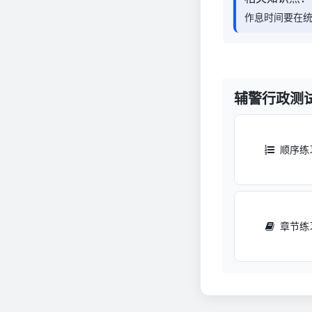
作息时间要在
辅警行政测
顺序练
章节练