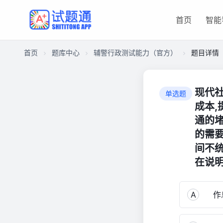
首页
智能
首页
题库中心
辅警行政测试能力（官方）
题目详情
CA2D5D103EB00001EC4D1FBC1E80E3B0
辅
现代
单选题
警
成本,
行
通的堵
政
的需
测
试
间不
能
在说明
力
（官
A
作息
方）
888