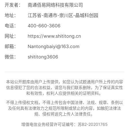
开发者：
南通佰易网络科技有限公司
地址：
江苏省-南通市-崇川区-晶城科创园
电话：
400-660-3606
网址：
https://www.shititong.cn
邮箱：
Nantongbaiyi@163.com
微信：
shititong3606
本站公开题库由用户上传提供，如您认为试题通用户所上传的内容
信息侵犯了您的合法权益，请您与我们联系删除，为了保证真实性
和有效性，权利人应提供相关的证明资料。
不得上传侵权文档，不得上传包含中国法律、法规、规章、条例以
及任何具有法律效力之规范所限制或禁止的内容，如触犯法律法
规、侵权将追究上传人法律责任。
增值电信业务经营许可证编号：苏B2-20201765