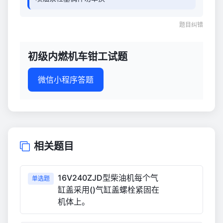
题目纠错
初级内燃机车钳工试题
微信小程序答题
相关题目
16V240ZJD型柴油机每个气
单选题
缸盖采用()气缸盖螺栓紧固在
机体上。