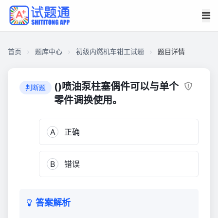
首页
题库中心
初级内燃机车钳工试题
题目详情
CA2988A92FF00001B14184101CA88380
初
()喷油泵柱塞偶件可以与单个
判断题
级
零件调换使用。
内
燃
A
正确
机
车
钳
B
错误
工
试
题
1,150
答案解析