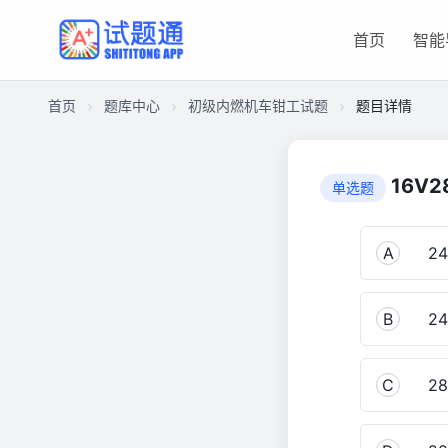
首页
智能
首页
题库中心
初级内燃机车钳工试题
题目详情
CA2988A92FF00001B14184101CA88380
初
16V
单选题
级
内
燃
A
24
机
车
B
24
钳
工
试
C
28
题
1,150