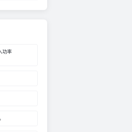
入功率
。