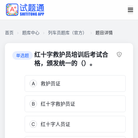
首页
题库中心
列车员题库（官方）
题目详情
CA274AD1B9A0000166481EAF8DA028F0
列
红十字救护员培训后考试合
单选题
车
格，颁发统一的（）。
员
题
A
救护员证
库
（官
方）
B
红十字救护员证
8,155
C
红十字人员证