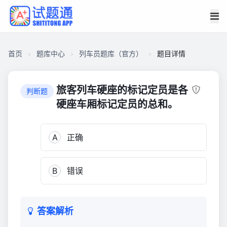
首页
题库中心
列车员题库（官方）
题目详情
CA274AD1B9A0000166481EAF8DA028F0
列
旅客列车硬座的标记定员是各
判断题
车
硬座车厢标记定员的总和。
员
题
A
正确
库
（官
方）
B
错误
8,155
答案解析