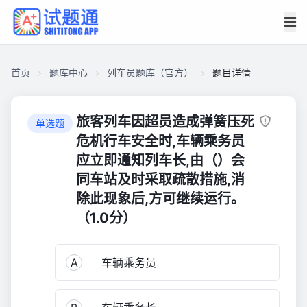
首页
题库中心
列车员题库（官方）
题目详情
CA274AD1B9A0000166481EAF8DA028F0
列
旅客列车因超员造成弹簧压死
单选题
车
危机行车安全时,车辆乘务员
员
应立即通知列车长,由（）会
题
同车站及时采取疏散措施,消
库
除此现象后,方可继续运行。
（官
（1.0分）
方）
8,155
A
车辆乘务员