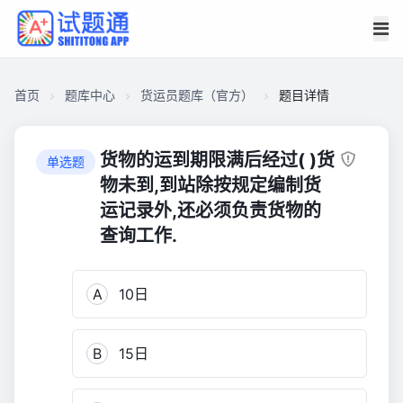
首页
题库中心
货运员题库（官方）
题目详情
CA2749D901400001684B10B3E9651CF5
货
货物的运到期限满后经过( )货
单选题
运
物未到,到站除按规定编制货
员
运记录外,还必须负责货物的
题
查询工作.
库
（官
方）
A
10日
5,918
B
15日