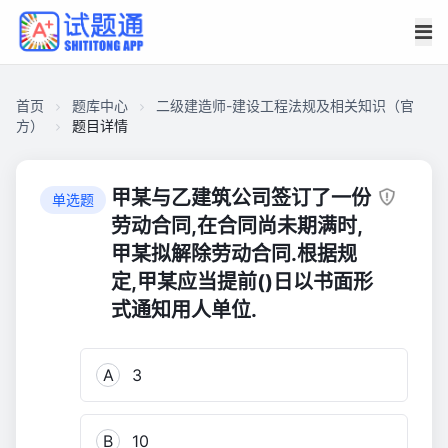
首页
题库中心
二级建造师-建设工程法规及相关知识（官
方）
题目详情
CA17DA633E5000015DB080D319CB1600
二
甲某与乙建筑公司签订了一份
单选题
级
劳动合同,在合同尚未期满时,
建
甲某拟解除劳动合同.根据规
造
定,甲某应当提前()日以书面形
师-
式通知用人单位.
建
设
工
A
3
程
法
规
B
10