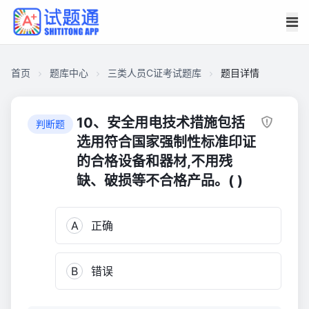
首页
题库中心
三类人员C证考试题库
题目详情
C95D6C1943C00001C44C1F67116E1C44
三
10、安全用电技术措施包括
判断题
类
选用符合国家强制性标准印证
人
的合格设备和器材,不用残
员
缺、破损等不合格产品。( )
C
证
考
A
正确
试
题
库
B
错误
262