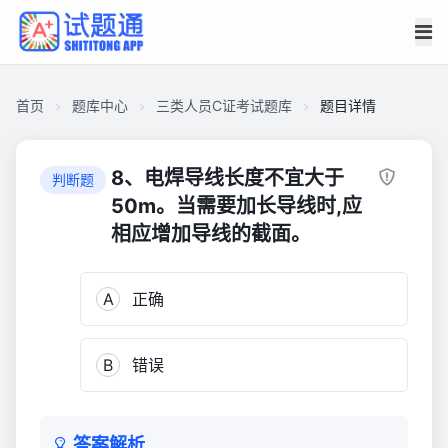
首页
题库中心
三类人员C证考试题库
题目详情
C95D6C1943C00001C44C1F67116E1C44
三
8、电焊导线长度不宜大于
判断题
类
50m。当需要加长导线时,应
人
相应增加导线的截面。
员
C
证
A
正确
考
试
B
错误
题
库
262
答案解析