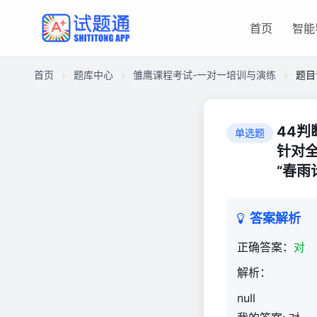
首页
智能
首页
题库中心
雏鹰课程考试-一对一培训与演练
题目
C92012D97C400001647810D01C66CF30
雏
44判
单选题
鹰
针对全
课
“春雨
程
考
试-
答案解析
一
对
正确答案：
对
一
解析：
培
训
null
与