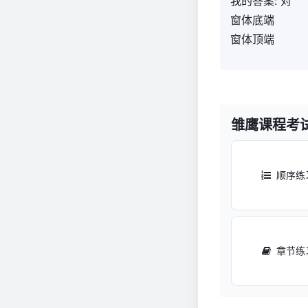
我的答案: 对
演
窗体底端
练
窗体顶端
927
雏鹰课程考
顺序练
章节练