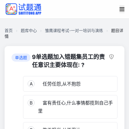
首页
题库中心
雏鹰课程考试-一对一培训与演练
题目详
情
C92012D97C400001647810D01C66CF30
雏
9单选题加入错题集员工的责
单选题
鹰
任意识主要体现在: ?
课
程
A
任劳任怨,从不抱怨
考
试-
一
B
富有责任心,什么事情都揽到自己手
对
里
一
培
训