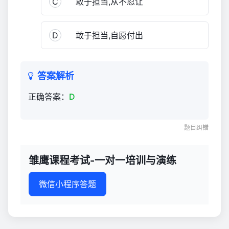
C
敢于担当,从不忍让
与
演
练
D
敢于担当,自愿付出
927
答案解析
正确答案：
D
题目纠错
雏鹰课程考试-一对一培训与演练
微信小程序答题