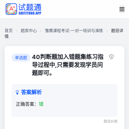
首页
题库中心
雏鹰课程考试-一对一培训与演练
题目详
情
C92012D97C400001647810D01C66CF30
雏
40判断题加入错题集练习指
单选题
鹰
导过程中,只需要发现学员问
课
题即可。
程
考
试-
答案解析
一
正确答案：
错
对
一
培
题目纠错
训