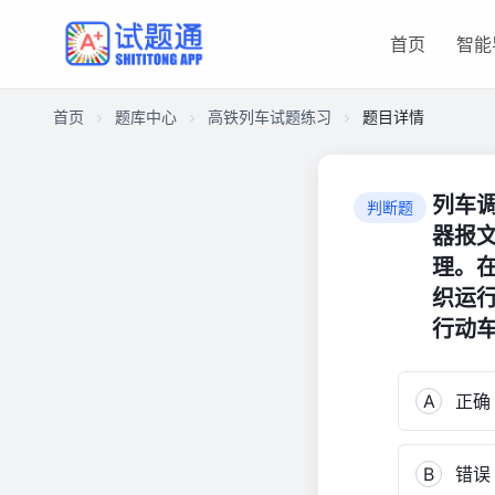
首页
智能
首页
题库中心
高铁列车试题练习
题目详情
CB2F98462C1000013D27BE4371951C43
高
列车调
判断题
铁
器报
列
理。
车
织运
试
题
行动车
练
习
A
正确
1,696
B
错误