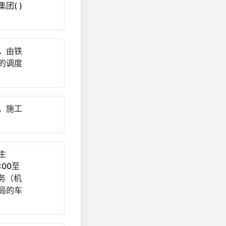
团( )
，由铁
动的调度
，施工
主
00至
机务（机
局的车