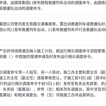
申请，由国铁集团( )发布跨局救援列车出动的调度命令，由国铁集
局救援队出动的调度命令。
集团公司管内发生铁路交通事故等，需出动救援列车或救援队时
团公司( )发布救援列车出动、( )发布救援列车开行及救援队出
产生的邻线限速应纳入施工计划，按运行揭示调度命令流程管理
依据（ ）中提报的限速申请及时发布运行揭示调度命令。
示调度命令须一人拟写、另一人核对，施工办主管科室主任（副
施工办主任（副主任）逐级审核签认，于施工前1日( )前（其中0:
0执行的运行揭示调度命令于前1日( ) 前）发布至有关业务部室、
、车务段（直属站），并传（交）相关列车调度台，其中涉及邻
直属站）和相关调度台，传（交）邻局施工办并由其转达。