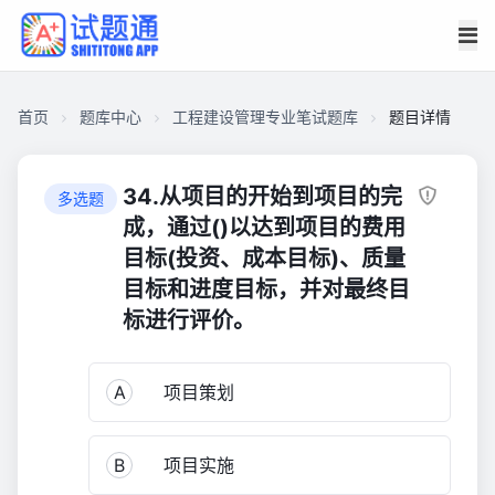
首页
题库中心
工程建设管理专业笔试题库
题目详情
CAE2DE046060000137771A70F558C160
工
34.从项目的开始到项目的完
多选题
程
成，通过()以达到项目的费用
建
目标(投资、成本目标)、质量
设
目标和进度目标，并对最终目
管
标进行评价。
理
专
业
A
项目策划
笔
试
题
B
项目实施
库