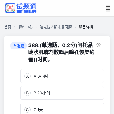
首页
题库中心
验光技术期末复习题
题目详情
CACEAABD5E6000018C4CF6D0C12E82C0
验
388.(单选题，0.2分)阿托品
单选题
光
睫状肌麻剂散瞳后瞳孔恢复约
技
需()时间。
术
期
末
A
A.6小时
复
习
B
B.20小时
题
495
C
C.1天