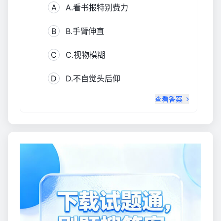
A
A.看书报特别费力
B
B.手臂伸直
C
C.视物模糊
D
D.不自觉头后仰
查看答案