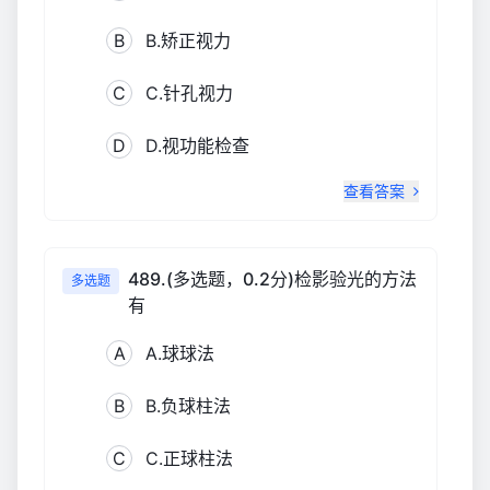
B
B.矫正视力
C
C.针孔视力
D
D.视功能检查
查看答案
489.(多选题，0.2分)检影验光的方法
多选题
有
A
A.球球法
B
B.负球柱法
C
C.正球柱法