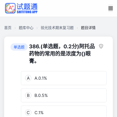
首页
题库中心
验光技术期末复习题
题目详情
CACEAABD5E6000018C4CF6D0C12E82C0
验
386.(单选题，0.2分)阿托品
单选题
光
药物的常用的是浓度为()眼
技
膏。
术
期
末
A
A.0.1%
复
习
B
B.0.5%
题
495
C
C.1%