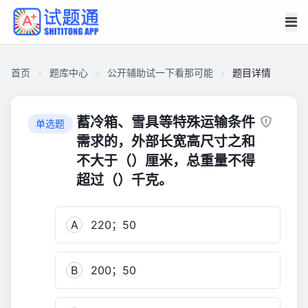
首页
题库中心
公开辅助试一下看那可能
题目详情
CAD8F38E47000001B5462FE8A5C01AB5
公
蓄冷箱、雪具等特殊运输条件
单选题
开
需求的，外部长宽高尺寸之和
辅
不大于（）厘米，总重量不得
助
超过（）千克。
试
一
下
A
220；50
看
那
可
B
200；50
能
102