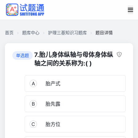
首页
题库中心
护理三基知识习题库
题目详情
CA4E3F7AA2200001ADF318B0113E97D0
护
7.胎儿身体纵轴与母体身体纵
单选题
理
轴之间的关系称为:( )
三
基
A
胎产式
知
识
习
B
胎先露
题
库
1,196
C
胎方位