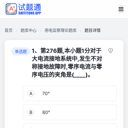
首页
题库中心
用电监察理论题库
题目详情
CA4E3AD962000001B5E74E80DDC8104A
用
1、第276题,本小题1分对于
单选题
电
大电流接地系统中,发生不对
监
称接地故障时,零序电流与零
察
序电压的夹角是(____)。
理
论
题
A
70°
库
1,952
B
80°