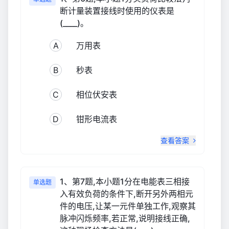
断计量装置接线时使用的仪表是
(____)。
A
万用表
B
秒表
C
相位伏安表
D
钳形电流表
查看答案
1、第7题,本小题1分在电能表三相接
单选题
入有效负荷的条件下,断开另外两相元
件的电压,让某一元件单独工作,观察其
脉冲闪烁频率,若正常,说明接线正确,