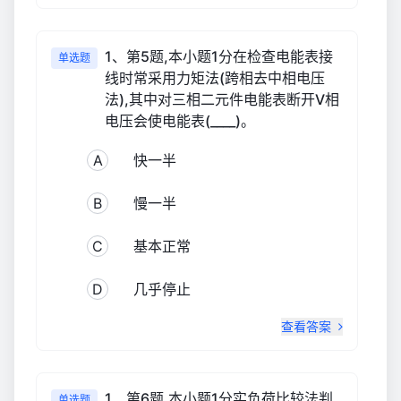
1、第5题,本小题1分在检查电能表接
单选题
线时常采用力矩法(跨相去中相电压
法),其中对三相二元件电能表断开V相
电压会使电能表(____)。
A
快一半
B
慢一半
C
基本正常
D
几乎停止
查看答案
1、第6题,本小题1分实负荷比较法判
单选题