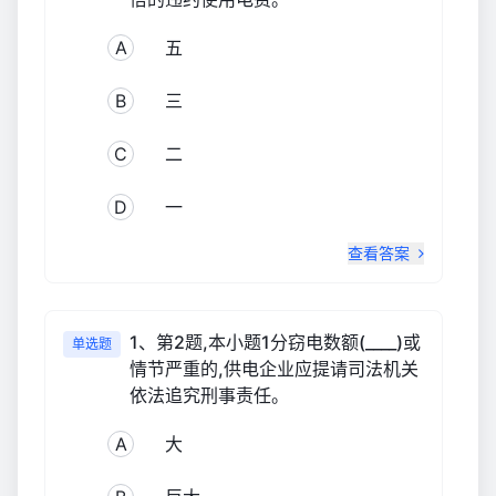
A
五
B
三
C
二
D
一
查看答案
1、第2题,本小题1分窃电数额(____)或
单选题
情节严重的,供电企业应提请司法机关
依法追究刑事责任。
A
大