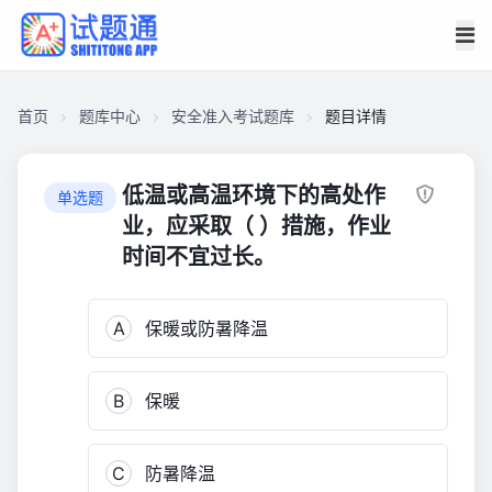
首页
题库中心
安全准入考试题库
题目详情
CA34DC6A55A00001FFAC635019F012D5
安
低温或高温环境下的高处作
单选题
全
业，应采取（ ）措施，作业
准
时间不宜过长。
入
考
试
A
保暖或防暑降温
题
库
B
保暖
435
C
防暑降温