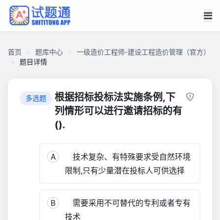
首页
题库中心
一级造价工程师-建设工程造价管理（官方）
题目详情
CA2F00B863E0000193E912A54E801AC4
一
根据招标投标法实施条例,下
多选题
级
列情形可以进行邀请招标的有
造
().
价
工
程
A
技术复杂、有特殊要求受自然环境
师-
限制,只有少量潜在投标人可供选择
建
设
工
B
需要采用不可替代的专利或者专有
程
技术