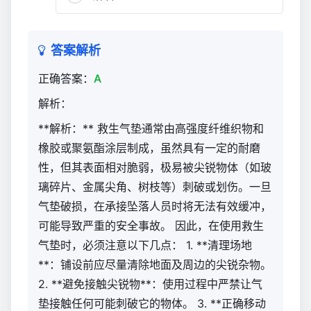
能
鉴
定
答案解析
初
级
正确答案：
A
技
解析：
能
试
**解析：** 救生气垫通常由高强度纤维织物和
题
橡胶或聚氨酯涂层制成，虽然具有一定的耐磨
库
性，但其表面相对脆弱，极易被尖锐物体（如玻
（官
璃碎片、金属尖角、树枝等）刺破或划伤。一旦
方）
气垫破损，在承接坠落人员时将无法有效缓冲，
502
可能导致严重的安全事故。 因此，在使用救生
气垫时，必须注意以下几点： 1. **清理场地
**：铺设前应尽量清除地面及周边的尖锐杂物。
2. **避免接触尖锐物**：使用过程中严禁让气
垫接触任何可能刺破它的物体。 3. **正确移动