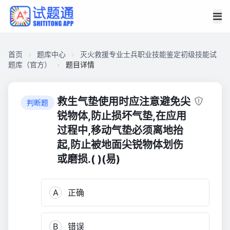
首页
题库中心
灭火救援专业士兵职业技能鉴定初级技能试
题库（官方）
题目详情
CA2D61D484200001BB2B153D1E8029C0
灭
救生气垫使用时应注意避免尖
判断题
火
锐物体,防止损坏气垫,在应用
救
过程中,移动气垫必须离地抬
援
起,防止被地面尖锐物体划伤
专
或磨损.( )(易)
业
士
兵
A
正确
职
业
技
B
错误