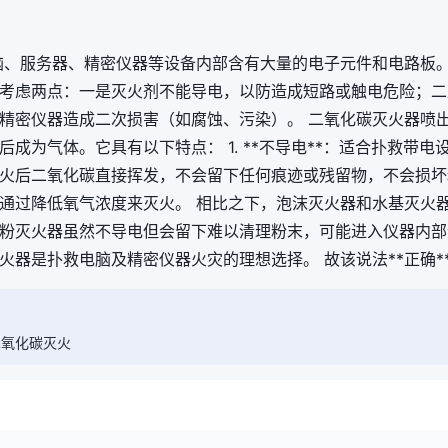
 电脑、服务器、精密仪器等设备内部含有大量的电子元件和电路板
考虑两点：一是灭火剂不能导电，以防造成短路或触电危险；二
精密仪器造成二次损害（如腐蚀、污染）。 二氧化碳灭火器喷
成为气体。它具有以下特点： 1. **不导电**：适合扑救带电设
：灭火后二氧化碳直接挥发，不会留下任何痕迹或残留物，不会损坏精
*：通过降低氧气浓度来灭火。 相比之下，泡沫灭火器和水基灭火
粉灭火器虽然不导电但会留下难以清理粉末，可能进入仪器内部
火器是扑救电脑及精密仪器火灾的理想选择。 故该说法**正确*
二氧化碳灭火