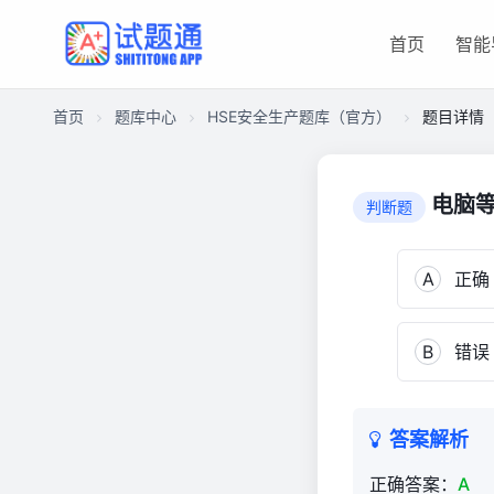
首页
智能
首页
题库中心
HSE安全生产题库（官方）
题目详情
CA2C21CE6C400001688813651A045F60
HSE
电脑等
判断题
安
全
生
A
正确
产
题
B
错误
库
（官
方）
989
答案解析
正确答案：
A