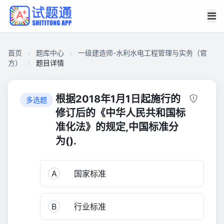
首页
题库中心
一级建造师-水利水电工程管理与实务（官
方）
题目详情
CA2C16A83F500001DC52E54B1970C740
一
根据2018年1月1日起施行的
多选题
级
修订后的《中华人民共和国标
建
准化法》的规定,中国标准分
造
为().
师-
水
利
A
国家标准
水
电
工
B
行业标准
程