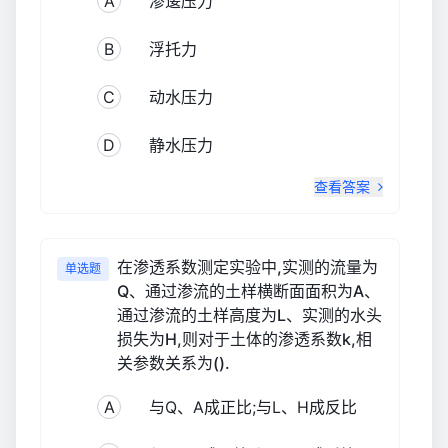
A
渗逶压力
B
浮托力
C
动水压力
D
静水压力
查看答案
在渗透系数测定实验中,实测的流量为
单选题
Q、通过渗流的土样横断面面积为A、
通过渗流的土样高度为L、实测的水头
损失为H,则对于土体的渗透系数k,相
关参数关系为().
A
与Q、A成正比;与L、H成反比