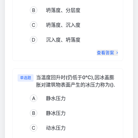
B
坍落度、分层度
C
坍落度、沉入度
D
沉入度、坍落度
查看答案
当温度回升时(仍低于0℃),因冰盖膨
单选题
胀对建筑物表面产生的冰压力称为().
A
静水压力
B
静冰压力
C
动水压力