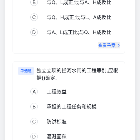
B
与Q、L成正比;与A、H成反比
C
与Q、H成正比;与L、A成反比
D
与A、L成正比;与Q、H成反比
查看答案
独立立项的拦河水闸的工程等别,应根
单选题
据()确定.
A
工程效益
B
承担的工程任务和规模
C
防洪标准
D
灌溉面积