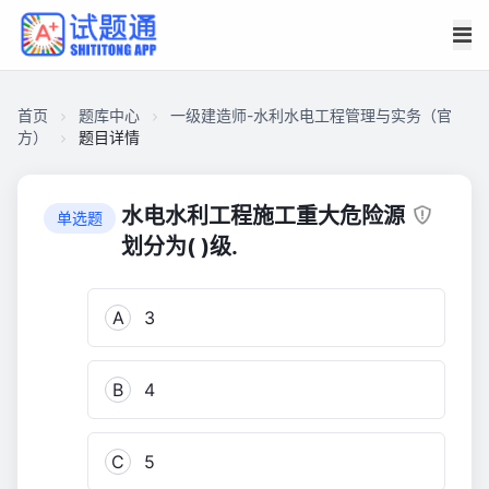
首页
题库中心
一级建造师-水利水电工程管理与实务（官
方）
题目详情
CA2C16A83F500001DC52E54B1970C740
一
水电水利工程施工重大危险源
单选题
级
划分为( )级.
建
造
A
3
师-
水
利
B
4
水
电
工
C
5
程