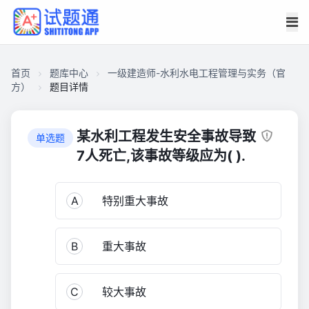
首页
题库中心
一级建造师-水利水电工程管理与实务（官
方）
题目详情
CA2C16A83F500001DC52E54B1970C740
一
某水利工程发生安全事故导致
单选题
级
7人死亡,该事故等级应为( ).
建
造
A
特别重大事故
师-
水
利
B
重大事故
水
电
工
C
较大事故
程