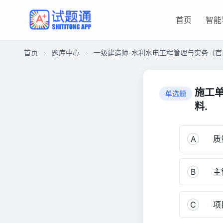
首页
智能
首页
题库中心
一级建造师-水利水电工程管理与实务（官
CA2C16A83F500001DC52E54B1970C740
一
施工
单选题
级
料.
建
造
师-
A
质
水
利
水
B
主
电
工
C
项目
程
管