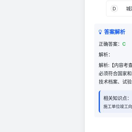
理
D
城
与
实
务
答案解析
（官
方）
正确答案：
C
1,554
解析：
解析:【内容考
必须符合国家和
技术档案、试验
相关知识点：
施工单位竣工