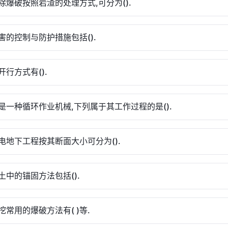
除爆破按照岩渣的处理方式,可分为().
害的控制与防护措施包括().
开行方式有().
是一种循环作业机械,下列属于其工作过程的是().
电地下工程按其断面大小可分为().
土中的锚固方法包括().
挖常用的爆破方法有( )等.