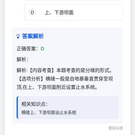
管
理
D
上、下游坝面
与
实
务
答案解析
（官
方）
正确答案：
D
1,554
解析：
解析:【内容考查】本题考查的是分缝的形式。
【选项分析】横缝一般是自地基垂直贯穿至坝
顶,在上、下游坝面附近设置止水系统。
相关知识点：
横缝上、下游坝面设止水系统
题目纠错