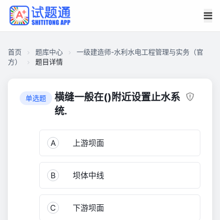
首页
题库中心
一级建造师-水利水电工程管理与实务（官
方）
题目详情
CA2C16A83F500001DC52E54B1970C740
一
横缝一般在()附近设置止水系
单选题
级
统.
建
造
A
上游坝面
师-
水
利
B
坝体中线
水
电
工
C
下游坝面
程