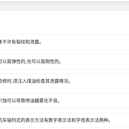
承体不许有裂纹和泄露。
承可以是弹性的,也可以是刚性的。
承检修时,须注入煤油检查其泄露情况。
件穴蚀可以导致喷油器雾化不良。
燃机车轴列式的表示方法有数字表示法和字母表示法两种。