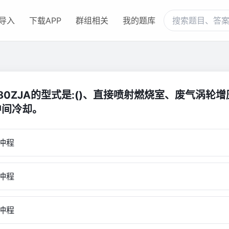
导入
下载APP
群组相关
我的题库
280ZJA的型式是:()、直接喷射燃烧室、废气涡轮
中间冷却。
冲程
冲程
冲程