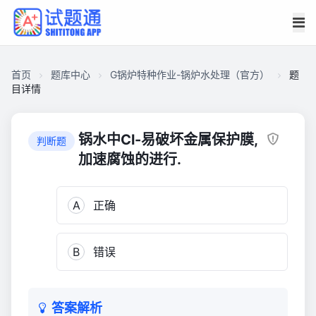
首页
题库中心
G锅炉特种作业-锅炉水处理（官方）
题
目详情
CA278ACFAE200001A19D72201E70C080
G
锅水中Cl-易破坏金属保护膜,
判断题
锅
加速腐蚀的进行.
炉
特
A
正确
种
作
业-
B
错误
锅
炉
水
处
答案解析