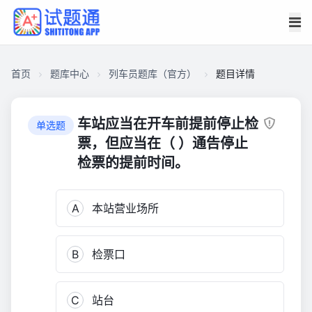
首页
题库中心
列车员题库（官方）
题目详情
CA274AD1B9A0000166481EAF8DA028F0
列
车站应当在开车前提前停止检
单选题
车
票，但应当在（ ）通告停止
员
检票的提前时间。
题
库
（官
A
本站营业场所
方）
8,155
B
检票口
C
站台