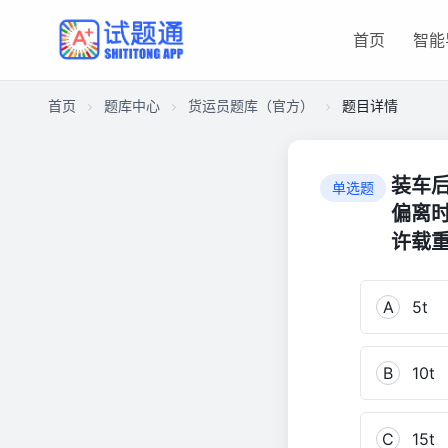
首页
智能
首页
题库中心
货运员题库（官方）
题目详情
CA2749D901400001684B10B3E9651CF5
货
装车
单选题
运
偏离
员
许载重
题
库
（官
A
5t
方）
5,918
B
10t
C
15t