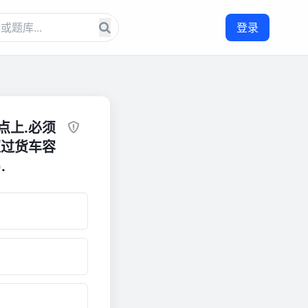
登录
点上.必须
超过货车容
.