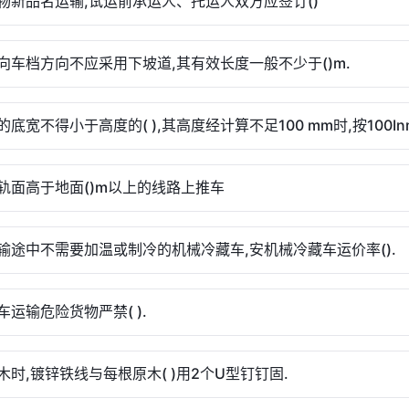
物新品名运输,试运前承运人、托运人双方应签订()
向车档方向不应采用下坡道,其有效长度一般不少于()m.
底宽不得小于高度的( ),其高度经计算不足100 mm时,按100In
轨面高于地面()m以上的线路上推车
输途中不需要加温或制冷的机械冷藏车,安机械冷藏车运价率().
车运输危险货物严禁( ).
木时,镀锌铁线与每根原木( )用2个U型钉钉固.