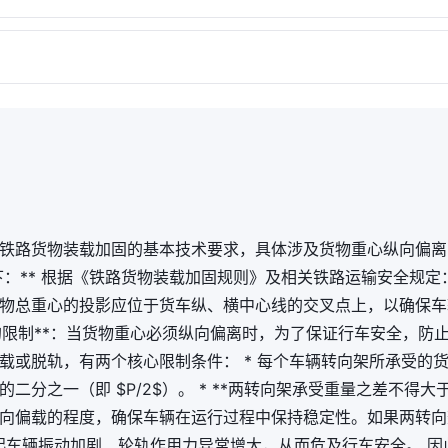
铁路货物装载加固的基本技术要求，具体涉及货物重心纵向偏离
下：** 根据《铁路货物装载加固规则》及相关铁路运输安全规定： 1
货物总重心的投影应位于货车纵、横中心线的交叉点上，以确保
偏离的限制**：当货物重心必须纵向偏离时，为了保证行车安全，防
载或脱轨，有两个核心限制条件： * 每个车辆转向架所承受的
二分之一（即 $P/2$）。 * **两转向架承受重量之差不得大于 1
向偏载的程度，确保车辆在运行过程中保持稳定性。如果两转向
引起车辆振动加剧、轮轨作用力异常增大，从而危及行车安全。 