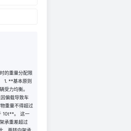
时的重量分配限
. **基本原则
车辆受力均衡。
止因偏载导致车
货物重量不得超过
0t**。 这一
架承重差超过
因此，两转向架承