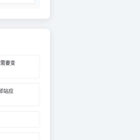
况需要变
卸站应