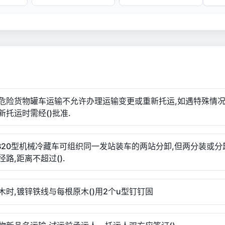
危险货物罐车运输不允许办理运输变更或重新托运,如遇特殊情
新托运时需经()批准.
、B20型机械冷藏车可组织同一发站装车的两站分卸,但两分装或分
路,距离不超过().
木时,镀锌铁线与每根原木()用2个u型钉钉固