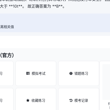
 **10t**。 故正确答案为 **B**。
偏离相关值
（官方）
习
模拟考试
错题练习
习
收藏练习
模考记录