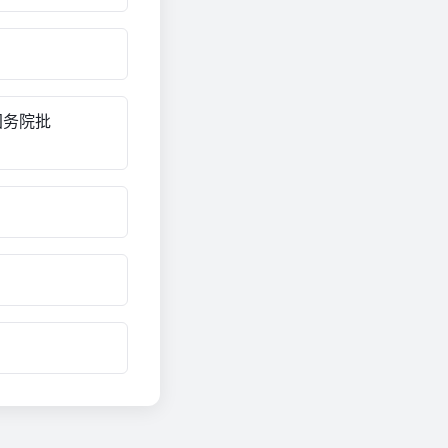
国务院批
。