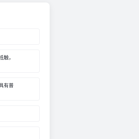
抵触，
具有普