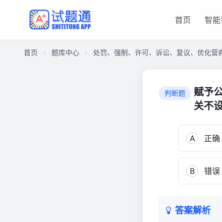
首页
智能
首页
题库中心
处罚、强制、许可、诉讼、复议、优化营商
CAD666FDD0D000012775788574C09640
处
赋予
判断题
罚、
关不
强
制、
许
A
正确
可、
诉
讼、
B
错误
复
议、
优
答案解析
化