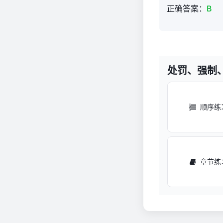
营
正确答案：
B
商
环
境
（2024
年
处罚、强制
执
法
人
顺序练
员
考
试）
1,002
章节练