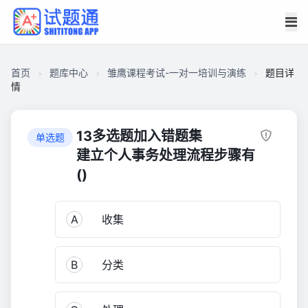
首页
题库中心
雏鹰课程考试-一对一培训与演练
题目详
情
C92012D97C400001647810D01C66CF30
雏
13多选题加入错题集
单选题
鹰
建立个人事务处理流程步骤有
课
()
程
考
试-
A
收集
一
对
B
分类
一
培
训