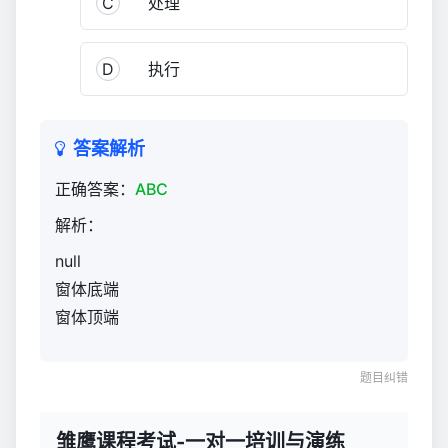
C
处理
与
演
练
D
执行
927
答案解析
正确答案：
ABC
解析：
null
窗体底端
窗体顶端
题目纠错
雏鹰课程考试-一对一培训与演练